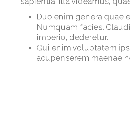
sapientia. Illa videamus, quae
Duo enim genera quae era
Numquam facies. Claudii
imperio, dederetur.
Qui enim voluptatem ipsa
acupenserem maenae no