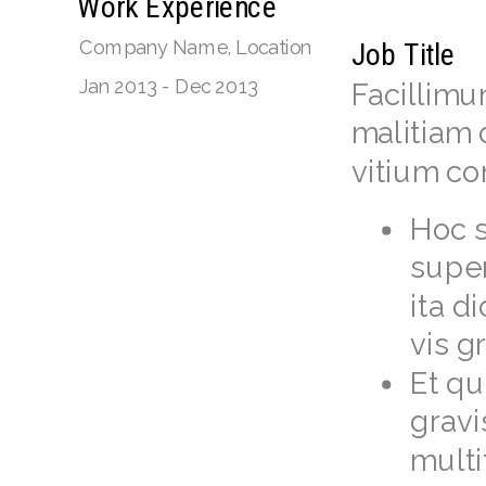
Work Experience
Company Name
,
Location
Job Title
Jan
2013
-
Dec
2013
Facillimu
malitiam 
vitium co
Hoc s
super
ita d
vis g
Et qu
grav
multi